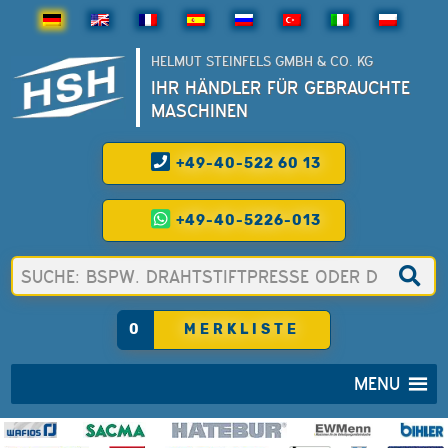
HELMUT STEINFELS GMBH & CO. KG
IHR HÄNDLER FÜR GEBRAUCHTE
MASCHINEN
+49-40-522 60 13
+49-40-5226-013
0
MERKLISTE
MENU