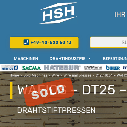
IHR
+49-40-522 60 13
MASCHINEN
DRAHTINDUSTRIE
BEFESTIGU
Home
>
Sold Machines
>
Wire
>
Wire nail presses
>
D12I/4834 – WAFI
WAFIOS – DT25 –
DRAHTSTIFTPRESSEN