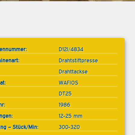
tennummer:
D12I/4834
inenart:
Drahtstiftpresse
Drahttackse
at:
WAFIOS
DT25
hr:
1986
ängen:
12-25 mm
ung – Stück/Min:
300-320