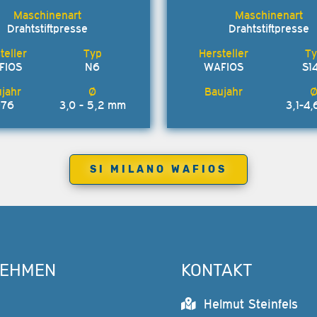
Drahtstiftpresse
Drahtstiftpresse
FIOS
N6
WAFIOS
S1
976
3,0 - 5,2 mm
3,1-4
SI MILANO WAFIOS
NEHMEN
KONTAKT
Helmut Steinfels