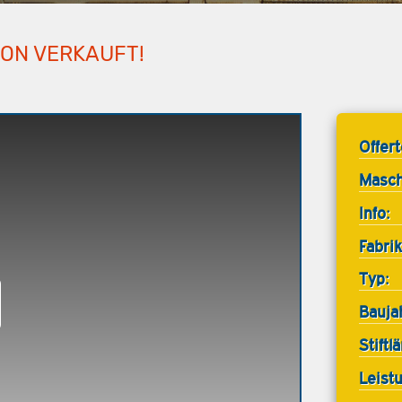
HON VERKAUFT!
Offer
Masch
Info:
Fabrik
Typ:
Bauja
Stiftl
Leist