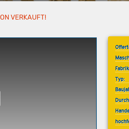
HON VERKAUFT!
Offer
Masch
Fabrik
Typ:
Bauja
Durch
Hande
hochf