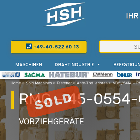
IHR
+49-40-522 60 13
MASCHINEN
DRAHTINDUSTRIE
BEFESTIGU
Home
>
Sold Machines
>
Fastener
>
Ante-Trefiladoras
>
M38I/6414 – R
RMG – 45-0554-0
VORZIEHGERÄTE