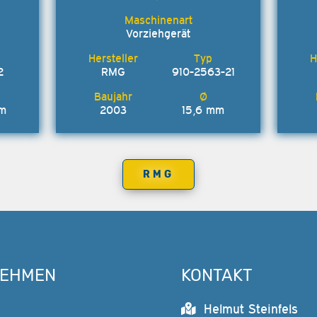
Vorziehgerät
2
RMG
910-2563-21
mm
2003
15,6 mm
RMG
NEHMEN
KONTAKT
Helmut Steinfels