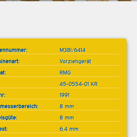
tennummer:
M38I/6414
inenart:
Vorziehgerät
at:
RMG
45-0554-01 KR
hr:
1991
messerbereich:
8 mm
lsgüte:
8 mm
est:
6,4 mm