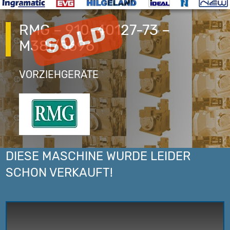
RMG – 910-40127-73 –
M38I/5696
VORZIEHGERÄTE
DIESE MASCHINE WURDE LEIDER
SCHON VERKAUFT!