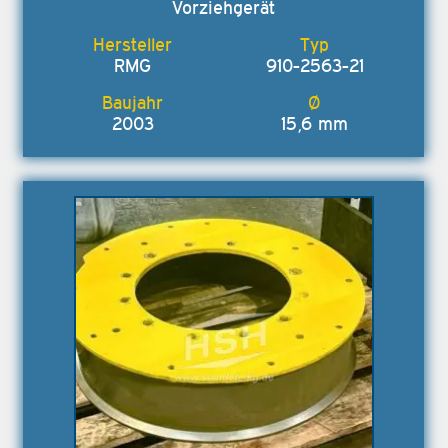
Vorziehgerät
RMG
910-2563-21
2003
15,6 mm