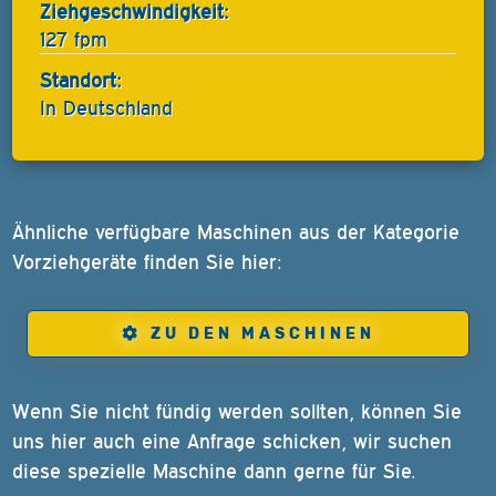
Ziehgeschwindigkeit:
127 fpm
Standort:
In Deutschland
Ähnliche verfügbare Maschinen aus der Kategorie
Vorziehgeräte finden Sie hier:
ZU DEN MASCHINEN
Wenn Sie nicht fündig werden sollten, können Sie
uns hier auch eine Anfrage schicken, wir suchen
diese spezielle Maschine dann gerne für Sie.