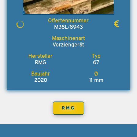
M38L/8943
Vorziehgerät
RMG
67
2020
11 mm
RMG