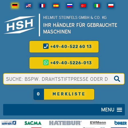
HELMUT STEINFELS GMBH & CO. KG
IHR HÄNDLER FÜR GEBRAUCHTE
MASCHINEN
+49-40-522 60 13
+49-40-5226-013
0
MERKLISTE
MENU