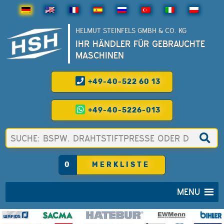
HELMUT STEINFELS GMBH & CO. KG
IHR HÄNDLER FÜR GEBRAUCHTE
MASCHINEN
+49-40-522 60 13
+49-40-5226-013
0
MERKLISTE
MENU