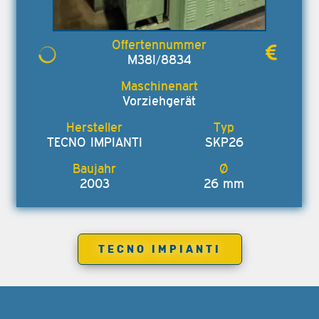
M38I/8834
Vorziehgerät
TECNO IMPIANTI
SKP26
2003
26 mm
TECNO IMPIANTI