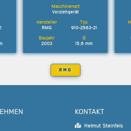
Vorziehgerät
2
RMG
910-2563-21
mm
2003
15,6 mm
RMG
NEHMEN
KONTAKT
Helmut Steinfels