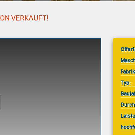
HON VERKAUFT!
Offer
Masch
Fabrik
Typ:
Bauja
Durch
Leist
hochf