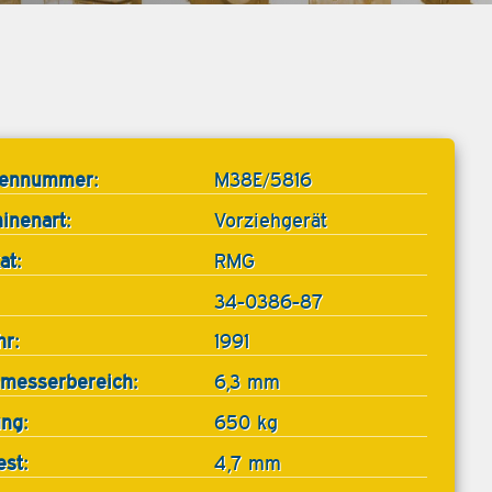
tennummer:
M38E/5816
inenart:
Vorziehgerät
at:
RMG
34-0386-87
hr:
1991
messerbereich:
6,3 mm
ung:
650 kg
est:
4,7 mm