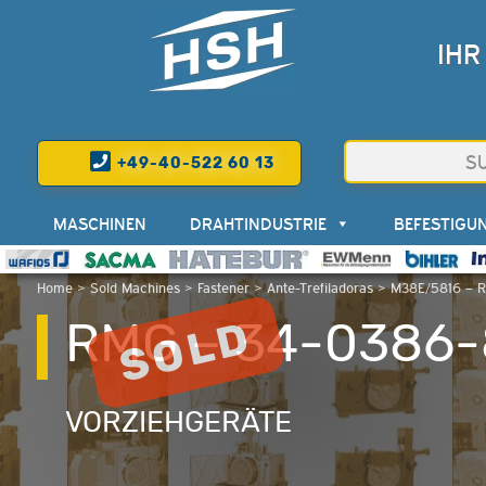
IHR
+49-40-522 60 13
MASCHINEN
DRAHTINDUSTRIE
BEFESTIGU
Home
>
Sold Machines
>
Fastener
>
Ante-Trefiladoras
>
M38E/5816 – 
RMG – 34-0386-
VORZIEHGERÄTE