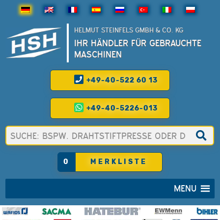
HELMUT STEINFELS GMBH & CO. KG
IHR HÄNDLER FÜR GEBRAUCHTE
MASCHINEN
+49-40-522 60 13
+49-40-5226-013
0
MERKLISTE
MENU