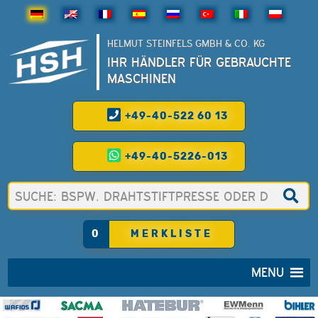
HELMUT STEINFELS GMBH & CO. KG
IHR HÄNDLER FÜR GEBRAUCHTE
MASCHINEN
+49-40-522 60 13
+49-40-5226-013
0
MERKLISTE
MENU