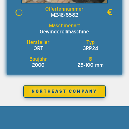
M24E/8582
Gewinderollmaschine
ORT
3RP24
2000
25-100 mm
NORTHEAST COMPANY