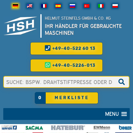
HELMUT STEINFELS GMBH & CO. KG
IHR HÄNDLER FÜR GEBRAUCHTE
MASCHINEN
+49-40-522 60 13
+49-40-5226-013
0
MERKLISTE
MENU