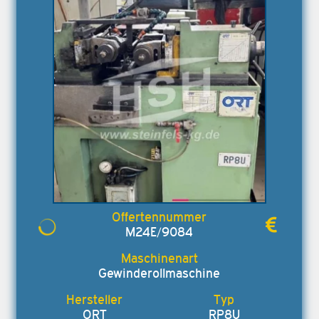
M24E/9084
Gewinderollmaschine
ORT
RP8U