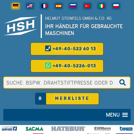
HELMUT STEINFELS GMBH & CO. KG
IHR HÄNDLER FÜR GEBRAUCHTE
MASCHINEN
+49-40-522 60 13
+49-40-5226-013
0
MERKLISTE
MENU