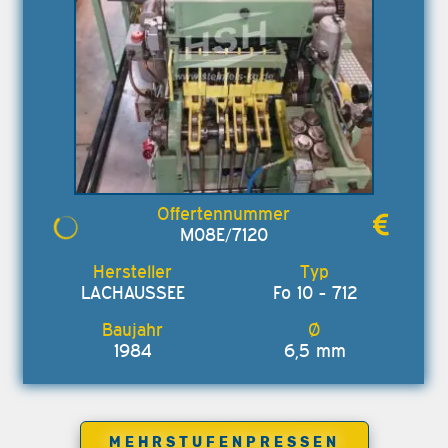
M08E/7120
LACHAUSSEE
Fo 10 - 712
1984
6,5 mm
MEHRSTUFENPRESSEN