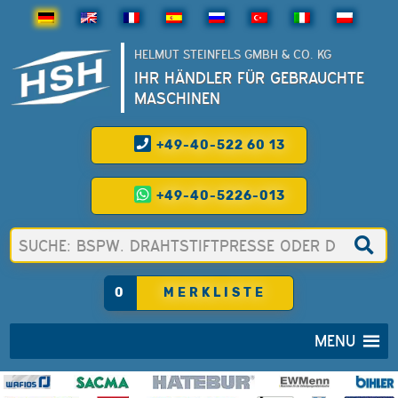
HELMUT STEINFELS GMBH & CO. KG
IHR HÄNDLER FÜR GEBRAUCHTE
MASCHINEN
+49-40-522 60 13
+49-40-5226-013
0
MERKLISTE
MENU