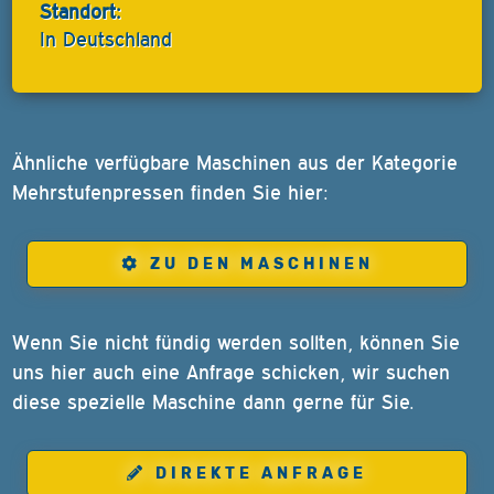
Standort:
In Deutschland
Ähnliche verfügbare Maschinen aus der Kategorie
Mehrstufenpressen finden Sie hier:
ZU DEN MASCHINEN
Wenn Sie nicht fündig werden sollten, können Sie
uns hier auch eine Anfrage schicken, wir suchen
diese spezielle Maschine dann gerne für Sie.
DIREKTE ANFRAGE