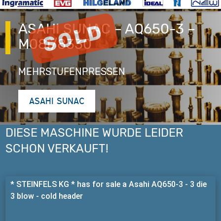
ASAHI SUNAC – AQ650-3 –
M08I/8330
MEHRSTUFENPRESSEN
ASAHI SUNAC
DIESE MASCHINE WURDE LEIDER
SCHON VERKAUFT!
* STEINFELS KG * has for sale a Asahi AQ650-3 - 3 die
3 blow - cold header