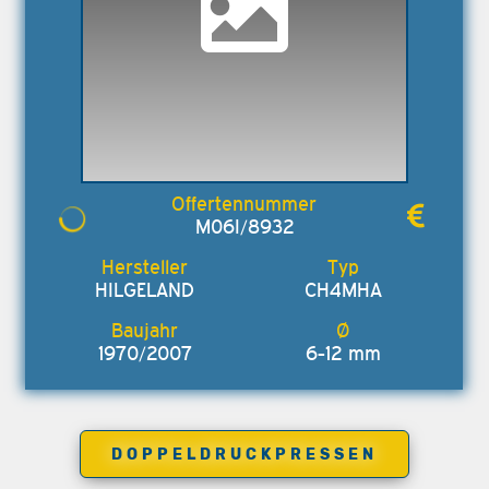
M06I/8932
HILGELAND
CH4MHA
1970/2007
6-12 mm
DOPPELDRUCKPRESSEN