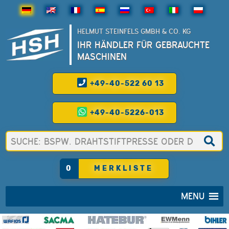
HELMUT STEINFELS GMBH & CO. KG
IHR HÄNDLER FÜR GEBRAUCHTE
MASCHINEN
+49-40-522 60 13
+49-40-5226-013
0
MERKLISTE
MENU