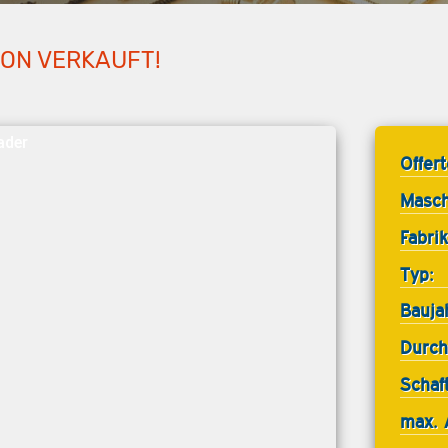
HON VERKAUFT!
ader
Offer
Masch
Fabrik
Typ:
Bauja
Durch
Schaf
max. 