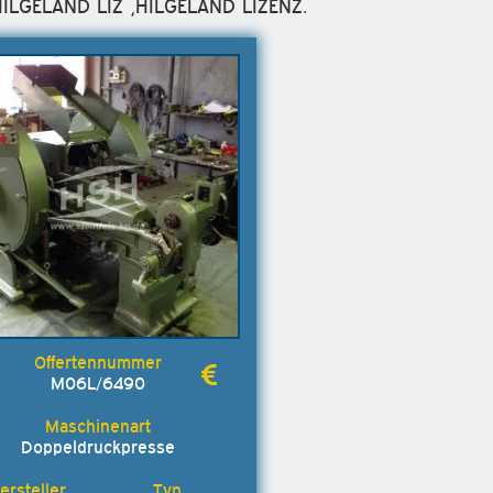
s:HILGELAND LIZ ,HILGELAND LIZENZ.
M06L/6490
Doppeldruckpresse