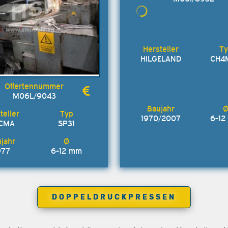
HILGELAND
CH4
M06L/9043
1970/2007
6-1
CMA
SP31
977
6-12 mm
DOPPELDRUCKPRESSEN