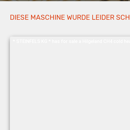
DIESE MASCHINE WURDE LEIDER SC
* STEINFELS KG * has for sale a Hilgeland CH4 cold he