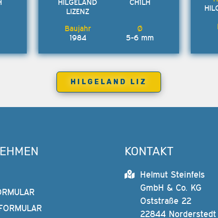
H
HILGELAND
CH1LH
HIL
LIZENZ
1984
5-6 mm
HILGELAND LIZ
NEHMEN
KONTAKT
Helmut Steinfels
GmbH & Co. KG
ORMULAR
Oststraße 22
FORMULAR
22844 Norderstedt