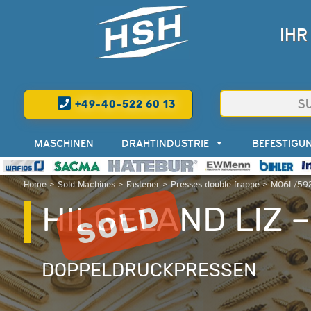
IHR
+49-40-522 60 13
MASCHINEN
DRAHTINDUSTRIE
BEFESTIGU
Home
>
Sold Machines
>
Fastener
>
Presses double frappe
>
M06L/592
HILGELAND LIZ 
DOPPELDRUCKPRESSEN