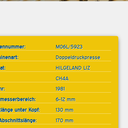
tennummer:
M06L/5923
inenart:
Doppeldruckpresse
at:
HILGELAND LIZ
CH4A
hr:
1981
messerbereich:
6-12 mm
tlänge unter Kopf:
130 mm
Abschnittslänge:
170 mm