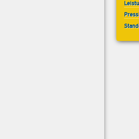
Leist
Pressk
Stand