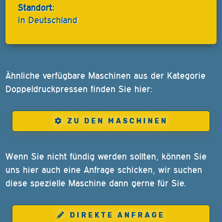
Standort:
In Deutschland
Ähnliche verfügbare Maschinen aus der Kategorie
Doppeldruckpressen finden Sie hier:
ZU DEN MASCHINEN
Wenn Sie nicht fündig werden sollten, können Sie
uns hier auch eine Anfrage schicken, wir suchen
diese spezielle Maschine dann gerne für Sie.
DIREKTE ANFRAGE