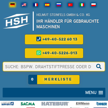
HELMUT STEINFELS GMBH & CO. KG
IHR HÄNDLER FÜR GEBRAUCHTE
MASCHINEN
+49-40-522 60 13
+49-40-5226-013
0
MERKLISTE
MENU