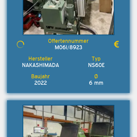
M06I/8923
NAKASHIMADA
NS60E
2022
6 mm