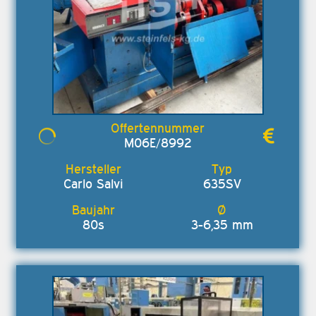
M06E/8992
Carlo Salvi
635SV
80s
3-6,35 mm