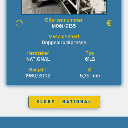
M06I/9135
Doppeldruckpresse
NATIONAL
61LS
1980/2002
6,35 mm
KLOSE - NATIONAL