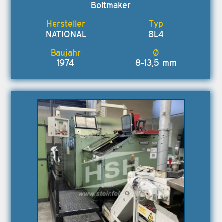
Boltmaker
NATIONAL
8L4
1974
8-13,5 mm