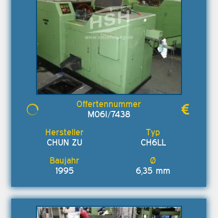
M06I/7438
CHUN ZU
CH6LL
1995
6,35 mm