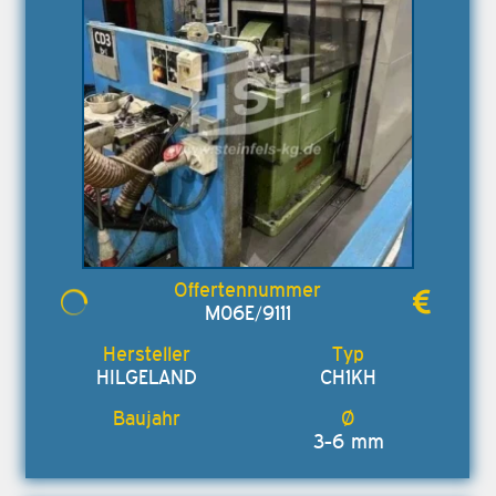
M06E/9111
HILGELAND
CH1KH
3-6 mm