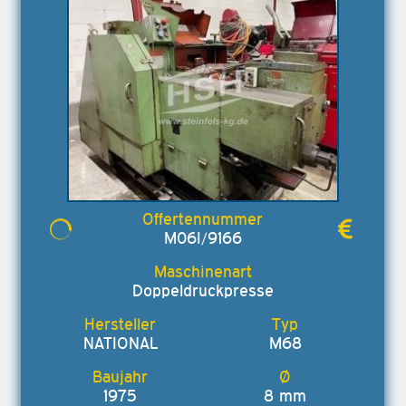
M06I/9166
Doppeldruckpresse
NATIONAL
M68
1975
8 mm