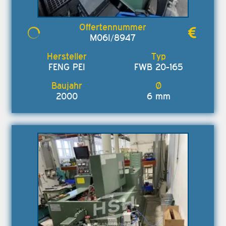
M06I/8947
FENG PEI
FWB 20-165
2000
6 mm