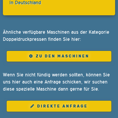
In Deutschland
Ähnliche verfügbare Maschinen aus der Kategorie
Doppeldruckpressen finden Sie hier:
ZU DEN MASCHINEN
Wenn Sie nicht fündig werden sollten, können Sie
uns hier auch eine Anfrage schicken, wir suchen
diese spezielle Maschine dann gerne für Sie.
DIREKTE ANFRAGE