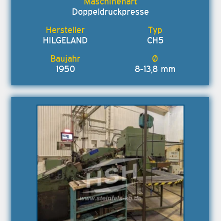
Doppeldruckpresse
HILGELAND
CH5
1950
8-13,8 mm