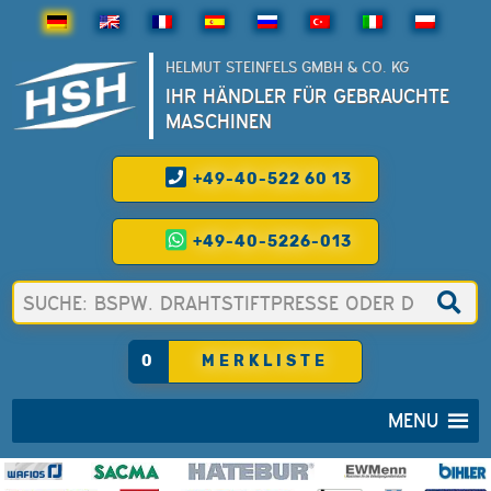
HELMUT STEINFELS GMBH & CO. KG
IHR HÄNDLER FÜR GEBRAUCHTE
MASCHINEN
+49-40-522 60 13
+49-40-5226-013
0
MERKLISTE
MENU