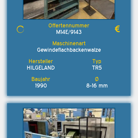
M14E/9143
Gewindeflachbackenwalze
HILGELAND
TR5
1990
8-16 mm