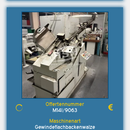
M14I/9063
Gewindeflachbackenwalze