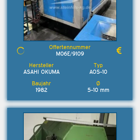
M06E/9109
ASAHI OKUMA
AOS-10
1982
5-10 mm