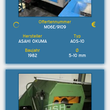
M06E/9109
ASAHI OKUMA
AOS-10
1982
5-10 mm