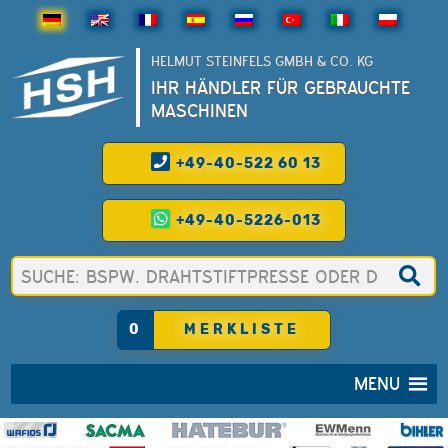
HELMUT STEINFELS GMBH & CO. KG
IHR HÄNDLER FÜR GEBRAUCHTE
MASCHINEN
+49-40-522 60 13
+49-40-5226-013
0
MERKLISTE
MENU