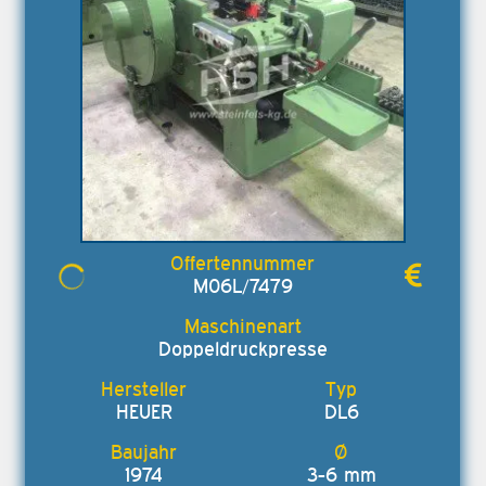
M06L/7479
Doppeldruckpresse
HEUER
DL6
1974
3-6 mm