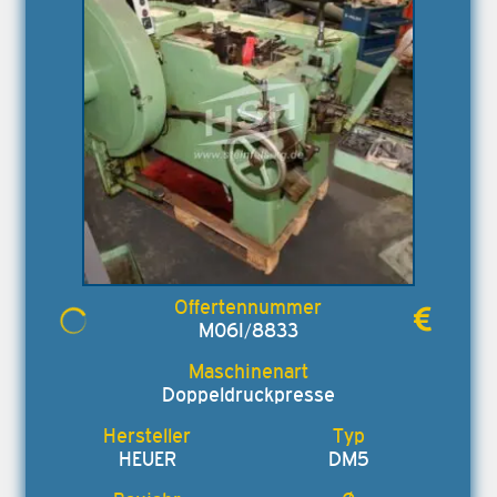
M06I/8833
Doppeldruckpresse
HEUER
DM5