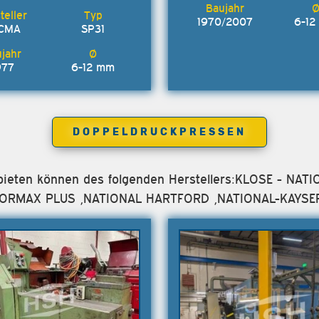
1970/2007
6-1
CMA
SP31
977
6-12 mm
DOPPELDRUCKPRESSEN
 anbieten können des folgenden Herstellers:KLOSE - 
ORMAX PLUS ,NATIONAL HARTFORD ,NATIONAL-KAYSE