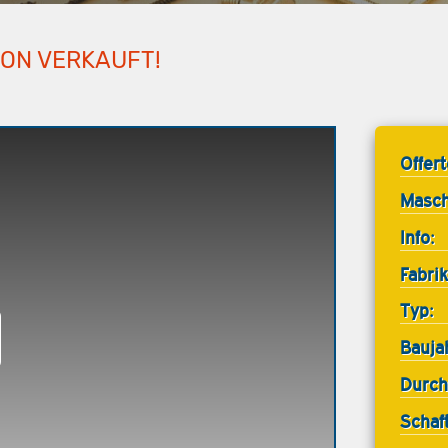
HON VERKAUFT!
Offer
Masch
Info:
Fabrik
Typ:
Bauja
Durch
Schaf