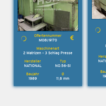
M08I/9170
2 Matrizen - 3 Schlag Presse
NAT
NATIONAL
NO.56-S1
1
1989
11,8 mm