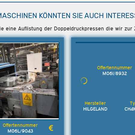
MASCHINEN KÖNNTEN SIE AUCH INTERES
ie eine Auflistung der Doppeldruckpressen die wir zur 
M06I/8932
HILGELAND
CH4
M06L/9043