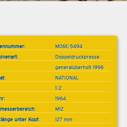
tennummer:
M06E/5494
inenart:
Doppeldruckpresse
generalüberholt 1996
at:
NATIONAL
1/2
hr:
1964
messerbereich:
M12
tlänge unter Kopf:
127 mm