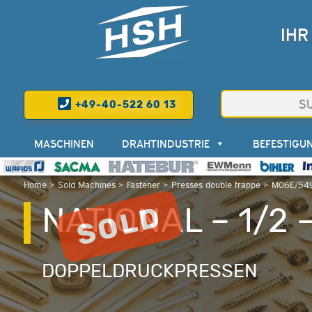
IHR
+49-40-522 60 13
MASCHINEN
DRAHTINDUSTRIE
BEFESTIGU
Home
>
Sold Machines
>
Fastener
>
Presses double frappe
>
M06E/549
NATIONAL – 1/2
DOPPELDRUCKPRESSEN