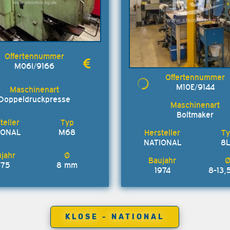
M06I/9166
M10E/9144
Doppeldruckpresse
Boltmaker
IONAL
M68
NATIONAL
8
975
8 mm
1974
8-13,
KLOSE - NATIONAL