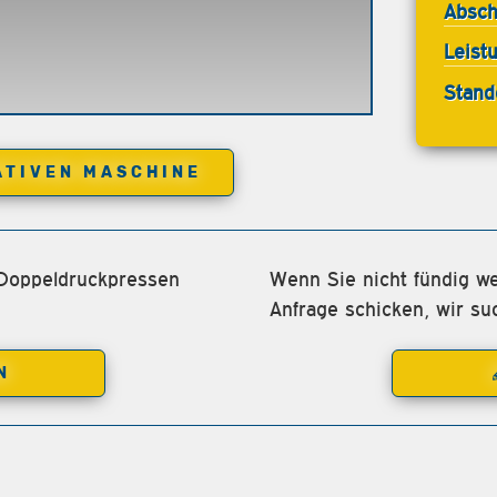
Absch
Leist
Stand
ATIVEN MASCHINE
 Doppeldruckpressen
Wenn Sie nicht fündig we
Anfrage schicken, wir su
N