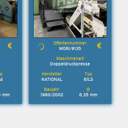
M06I/9135
Doppeldruckpresse
L4
NATIONAL
61LS
5 mm
1980/2002
6,35 mm