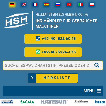
HELMUT STEINFELS GMBH & CO. KG
IHR HÄNDLER FÜR GEBRAUCHTE
MASCHINEN
+49-40-522 60 13
+49-40-5226-013
0
MERKLISTE
MENU