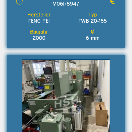
M06I/8947
FENG PEI
FWB 20-165
2000
6 mm