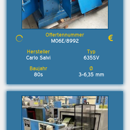
M06E/8992
Carlo Salvi
635SV
80s
3-6,35 mm