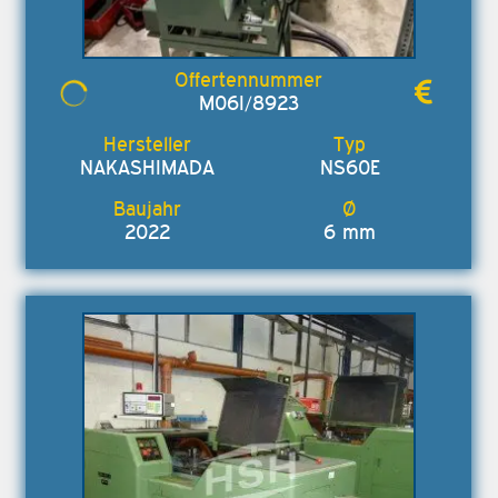
M06I/8923
NAKASHIMADA
NS60E
2022
6 mm