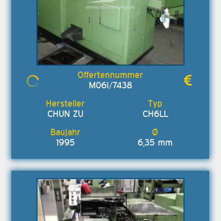
M06I/7438
CHUN ZU
CH6LL
1995
6,35 mm