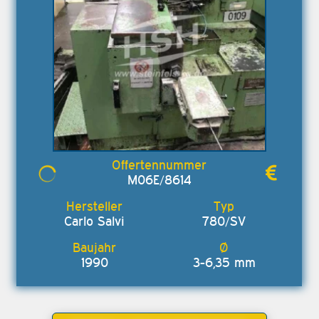
M06E/8614
Carlo Salvi
780/SV
1990
3-6,35 mm