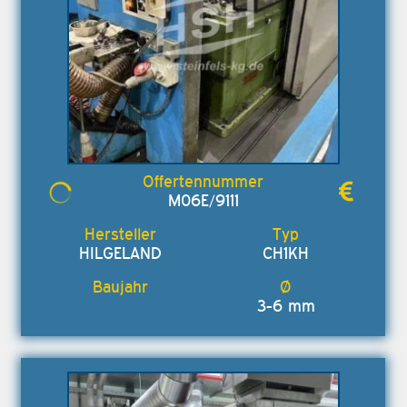
M06E/9111
HILGELAND
CH1KH
3-6 mm