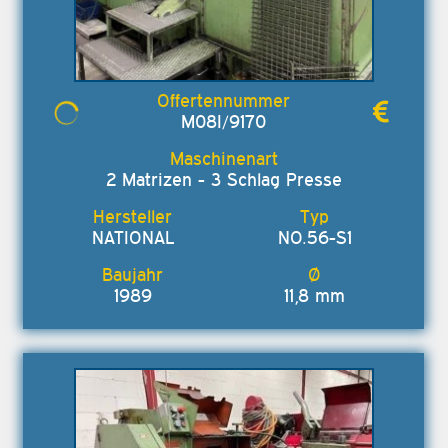
M08I/9170
2 Matrizen - 3 Schlag Presse
NATIONAL
NO.56-S1
1989
11,8 mm