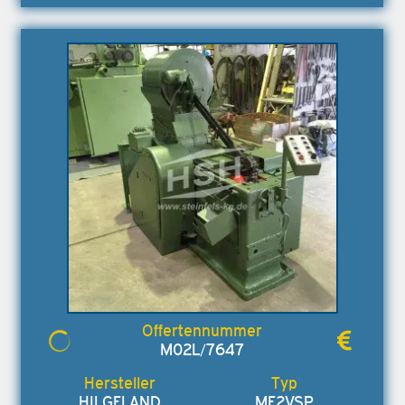
M02L/7647
HILGELAND
ME2VSP