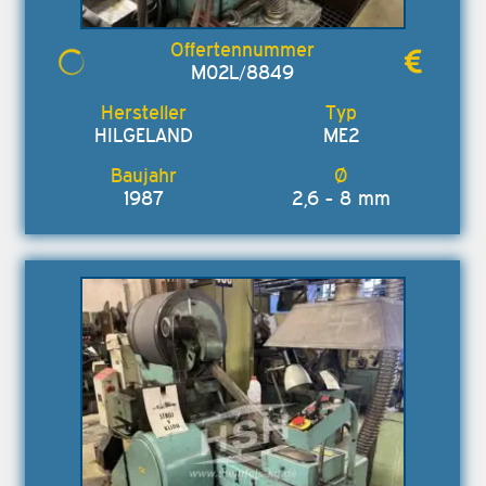
M02L/8849
HILGELAND
ME2
1987
2,6 - 8 mm