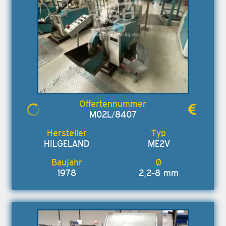
M02L/8407
HILGELAND
ME2V
1978
2,2-8 mm