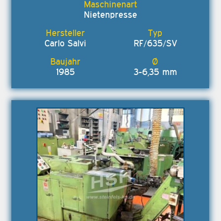
Nietenpresse
Carlo Salvi
RF/635/SV
1985
3-6,35 mm