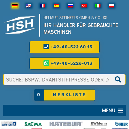
HELMUT STEINFELS GMBH & CO. KG
IHR HÄNDLER FÜR GEBRAUCHTE
MASCHINEN
+49-40-522 60 13
+49-40-5226-013
0
MERKLISTE
MENU