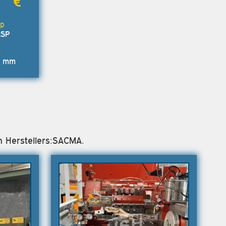
2SP
8 mm
n Herstellers:SACMA.