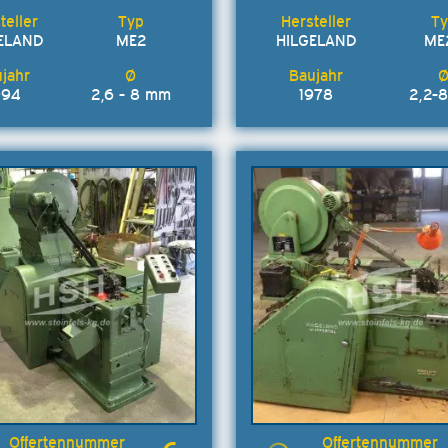
ELAND
ME2
HILGELAND
ME
994
2,6 - 8 mm
1978
2,2-