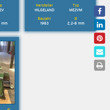
2V
HILGELAND
ME2VM
8 mm
1983
2,2-8 mm