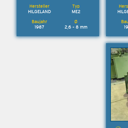
HILGELAND
ME2
HILG
1987
2,6 - 8 mm
1