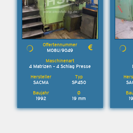
M08U/9049
4 Matrizen - 4 Schlag Presse
SACMA
SP450
SA
1992
19 mm
1