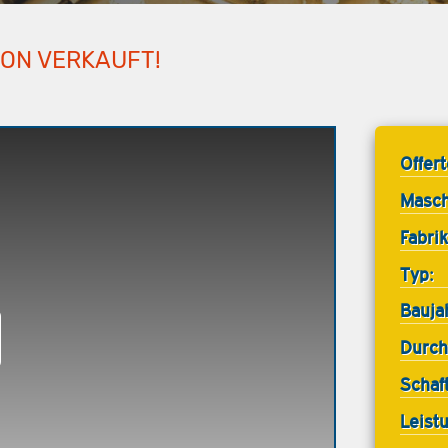
HON VERKAUFT!
Offer
Masch
Fabrik
Typ:
Bauja
Durch
Schaf
Leist