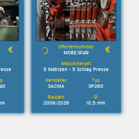
M08E/9149
resse
5 Matrizen - 5 Schlag Presse
140
SACMA
SP260
mm
2006/2026
10,5 mm