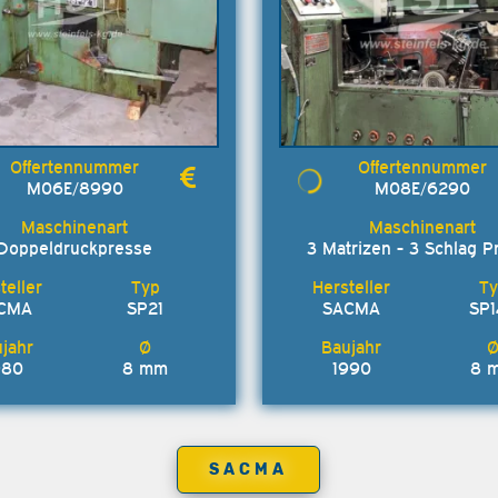
M06E/8990
M08E/6290
Doppeldruckpresse
3 Matrizen - 3 Schlag P
CMA
SP21
SACMA
SP
980
8 mm
1990
8 
SACMA