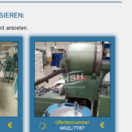
SIEREN:
it anbieten.
M02L/7787