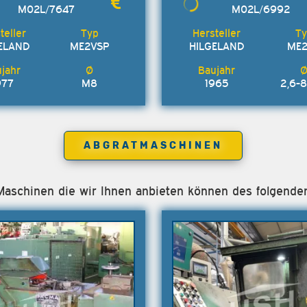
M02L/7647
M02L/6992
ELAND
ME2VSP
HILGELAND
ME
977
M8
1965
2,6-
ABGRATMASCHINEN
e Maschinen die wir Ihnen anbieten können des folgende