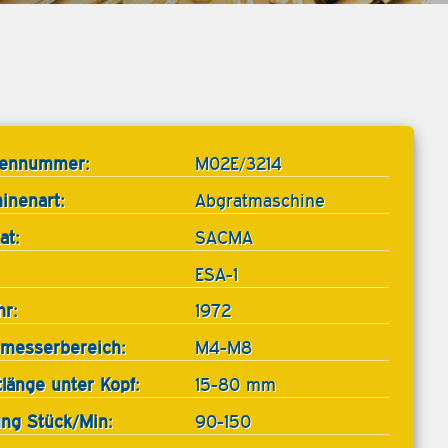
tennummer:
M02E/3214
inenart:
Abgratmaschine
at:
SACMA
ESA-1
hr:
1972
messerbereich:
M4-M8
tlänge unter Kopf:
15-80 mm
ung Stück/Min:
90-150