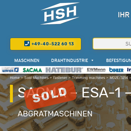
IHR
+49-40-522 60 13
MASCHINEN
DRAHTINDUSTRIE
BEFESTIGU
Home
>
Sold Machines
>
Fastener
>
Trimming machines
>
M02E/3214 
SACMA – ESA-1 
ABGRATMASCHINEN