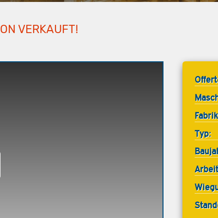
HON VERKAUFT!
Offer
Masch
Fabrik
Typ:
Bauja
Arbei
Wiegu
Stand