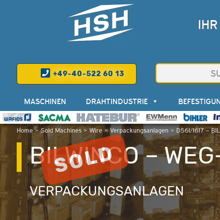
IHR
+49-40-522 60 13
MASCHINEN
DRAHTINDUSTRIE
BEFESTIGU
Home
>
Sold Machines
>
Wire
>
Verpackungsanlagen
>
D56I/1617 – B
BILWINCO – WEG-
VERPACKUNGSANLAGEN