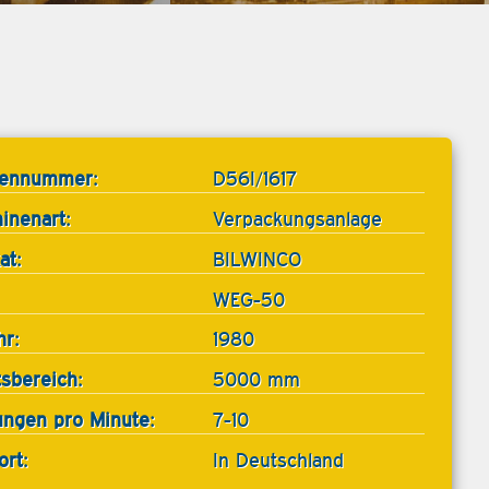
tennummer:
D56I/1617
inenart:
Verpackungsanlage
at:
BILWINCO
WEG-50
hr:
1980
tsbereich:
5000 mm
ngen pro Minute:
7-10
ort:
In Deutschland