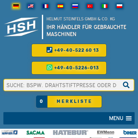
HELMUT STEINFELS GMBH & CO. KG
IHR HÄNDLER FÜR GEBRAUCHTE
MASCHINEN
+49-40-522 60 13
+49-40-5226-013
0
MERKLISTE
MENU