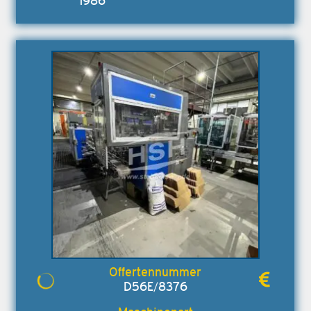
1986
D56E/8376