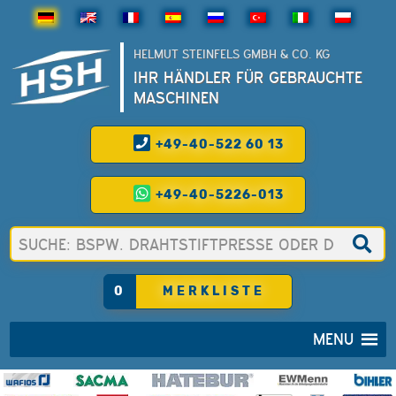
HELMUT STEINFELS GMBH & CO. KG
IHR HÄNDLER FÜR GEBRAUCHTE
MASCHINEN
+49-40-522 60 13
+49-40-5226-013
0
MERKLISTE
MENU