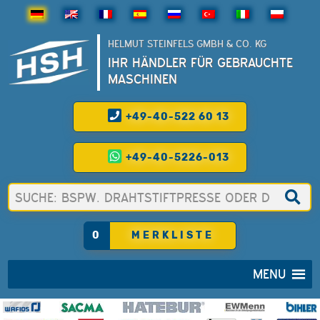
HELMUT STEINFELS GMBH & CO. KG
IHR HÄNDLER FÜR GEBRAUCHTE
MASCHINEN
+49-40-522 60 13
+49-40-5226-013
0
MERKLISTE
MENU