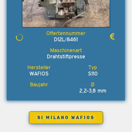
D12L/8461
Drahtstiftpresse
WAFIOS
S110
2,2-3,8 mm
SI MILANO WAFIOS