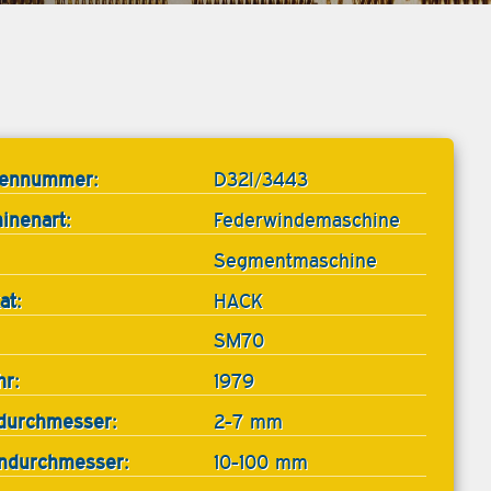
tennummer:
D32I/3443
inenart:
Federwindemaschine
Segmentmaschine
at:
HACK
SM70
hr:
1979
durchmesser:
2-7 mm
ndurchmesser:
10-100 mm