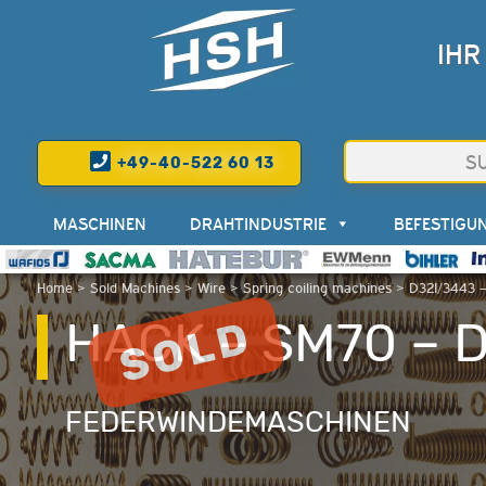
IHR
+49-40-522 60 13
MASCHINEN
DRAHTINDUSTRIE
BEFESTIGU
Home
>
Sold Machines
>
Wire
>
Spring coiling machines
>
D32I/3443 
HACK – SM70 – 
FEDERWINDEMASCHINEN