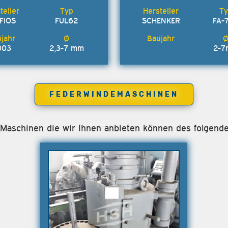
FIOS
FUL62
SCHENKER
FA-
003
2,3-7 mm
2-
FEDERWINDEMASCHINEN
e Maschinen die wir Ihnen anbieten können des folgend