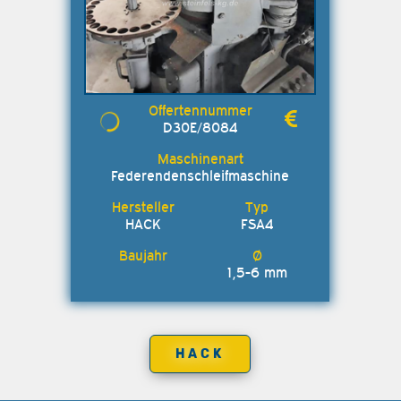
D30E/8084
Federendenschleifmaschine
HACK
FSA4
1,5-6 mm
HACK