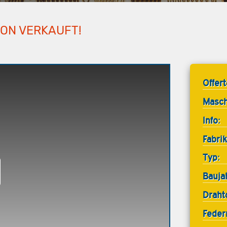
HON VERKAUFT!
Offer
Masch
Info:
Fabrik
Typ:
Bauja
Draht
Feder