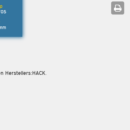
70S
7mm
en Herstellers:HACK.