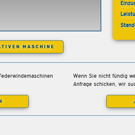
Einzu
Leist
Stand
ATIVEN MASCHINE
 Federwindemaschinen
Wenn Sie nicht fündig we
Anfrage schicken, wir su
N