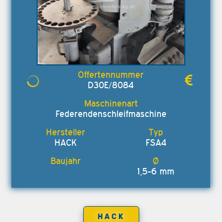
D30E/8084
Federendenschleifmaschine
HACK
FSA4
1,5-6 mm
HACK