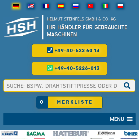
HELMUT STEINFELS GMBH & CO. KG
IHR HÄNDLER FÜR GEBRAUCHTE
MASCHINEN
+49-40-522 60 13
+49-40-5226-013
0
MERKLISTE
MENU