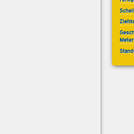
Schei
Ziehkr
Gesch
Meter
Stand