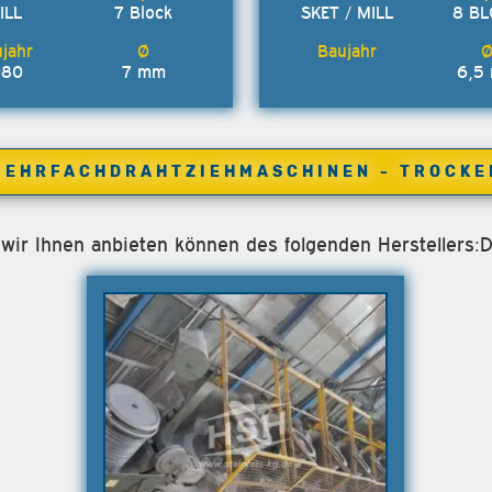
ILL
7 Block
SKET / MILL
8 B
980
7 mm
6,5
MEHRFACHDRAHTZIEHMASCHINEN - TROCKE
e wir Ihnen anbieten können des folgenden Hersteller