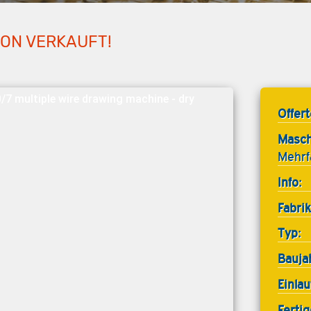
HON VERKAUFT!
7 multiple wire drawing machine - dry
Offer
Masch
Mehrf
Info:
Fabrik
Typ:
Bauja
Einla
Ferti