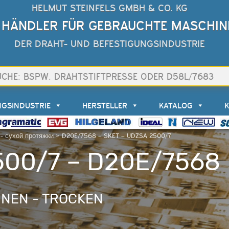
HELMUT STEINFELS GMBH & CO. KG
 HÄNDLER FÜR GEBRAUCHTE MASCHIN
DER DRAHT- UND BEFESTIGUNGSINDUSTRIE
NGSINDUSTRIE
HERSTELLER
KATALOG
- сухой протяжки
>
D20E/7568 – SKET – UDZSA 2500/7
500/7 – D20E/7568
NEN - TROCKEN