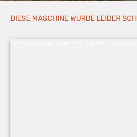
DIESE MASCHINE WURDE LEIDER SC
*** www.steinfels-kg.de *** for sale SKET UDZSA 2500/