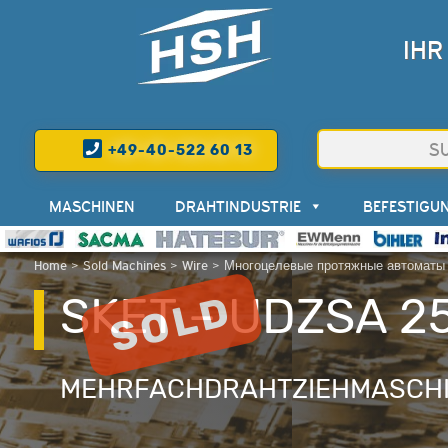
IHR
+49-40-522 60 13
MASCHINEN
DRAHTINDUSTRIE
BEFESTIGU
Home
>
Sold Machines
>
Wire
>
Многоцелевые протяжные автоматы 
SKET – UDZSA 2
MEHRFACHDRAHTZIEHMASCHI