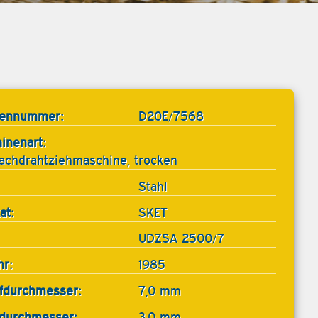
tennummer:
D20E/7568
inenart:
achdrahtziehmaschine, trocken
Stahl
at:
SKET
UDZSA 2500/7
hr:
1985
ufdurchmesser:
7,0 mm
gdurchmesser:
3,0 mm