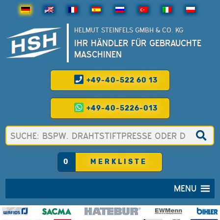
HELMUT STEINFELS GMBH & CO. KG
IHR HÄNDLER FÜR GEBRAUCHTE
MASCHINEN
+49-40-522 60 13
+49-40-5226-013
0
MERKLISTE
MENU