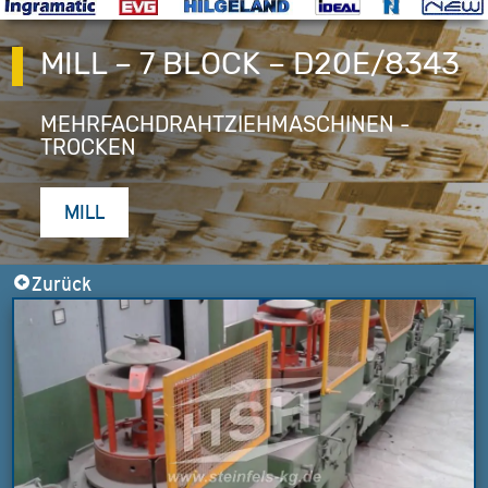
MILL – 7 BLOCK – D20E/8343
MEHRFACHDRAHTZIEHMASCHINEN -
TROCKEN
MILL
Zurück