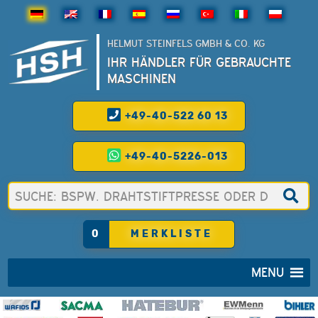
HELMUT STEINFELS GMBH & CO. KG
IHR HÄNDLER FÜR GEBRAUCHTE
MASCHINEN
+49-40-522 60 13
+49-40-5226-013
0
MERKLISTE
MENU