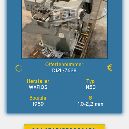
D12L/7628
WAFIOS
N50
1969
1,0-2,2 mm