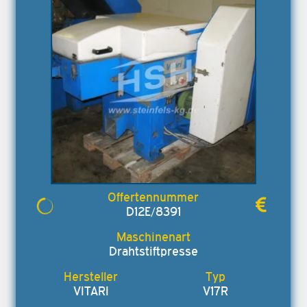
D12E/8391
Drahtstiftpresse
VITARI
V17R