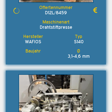
D12L/8459
Drahtstiftpresse
WAFIOS
S140
3,1-4,6 mm