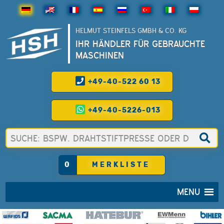
HELMUT STEINFELS GMBH & CO. KG
IHR HÄNDLER FÜR GEBRAUCHTE
MASCHINEN
+49-40-522 60 13
+49-40-5226-013
0
MERKLISTE
MENU