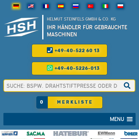
HELMUT STEINFELS GMBH & CO. KG
IHR HÄNDLER FÜR GEBRAUCHTE
MASCHINEN
+49-40-522 60 13
+49-40-5226-013
0
MERKLISTE
MENU