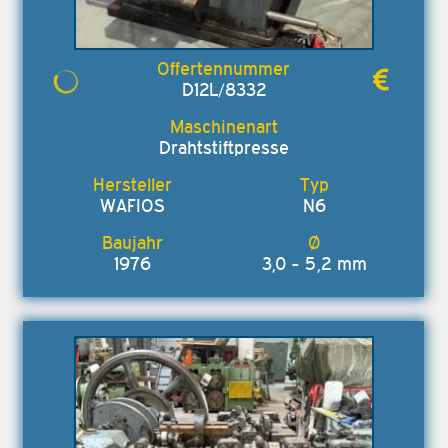
D12L/8332
Drahtstiftpresse
WAFIOS
N6
1976
3,0 - 5,2 mm