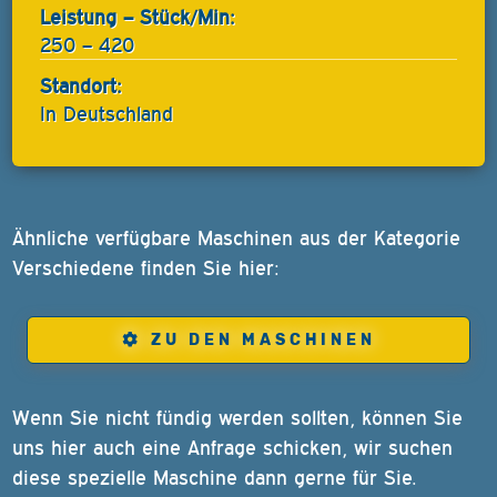
Leistung – Stück/Min:
250 – 420
Standort:
In Deutschland
Ähnliche verfügbare Maschinen aus der Kategorie
Verschiedene finden Sie hier:
ZU DEN MASCHINEN
Wenn Sie nicht fündig werden sollten, können Sie
uns hier auch eine Anfrage schicken, wir suchen
diese spezielle Maschine dann gerne für Sie.