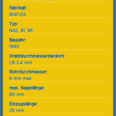
Fabrikat:
WAFIOS
Typ:
N42, B1, M1
Baujahr:
1990
Drahtdurchmesserbereich:
1,8-3,4 mm
Rohrdurchmesser:
6 mm max
max. Nagellänge:
80 mm
Einzugslänge:
25 mm