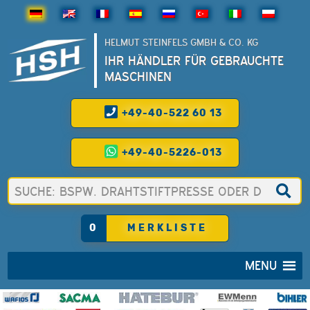
HELMUT STEINFELS GMBH & CO. KG
IHR HÄNDLER FÜR GEBRAUCHTE
MASCHINEN
+49-40-522 60 13
+49-40-5226-013
0
MERKLISTE
MENU