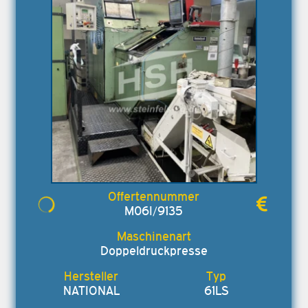
M06I/9135
Doppeldruckpresse
NATIONAL
61LS