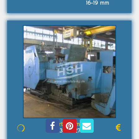
16-19 mm
M30E/8272