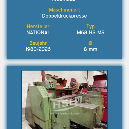
Doppeldruckpresse
NATIONAL
M68 HS MS
1980/2026
8 mm