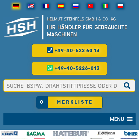
HELMUT STEINFELS GMBH & CO. KG
IHR HÄNDLER FÜR GEBRAUCHTE
MASCHINEN
+49-40-522 60 13
+49-40-5226-013
0
MERKLISTE
MENU