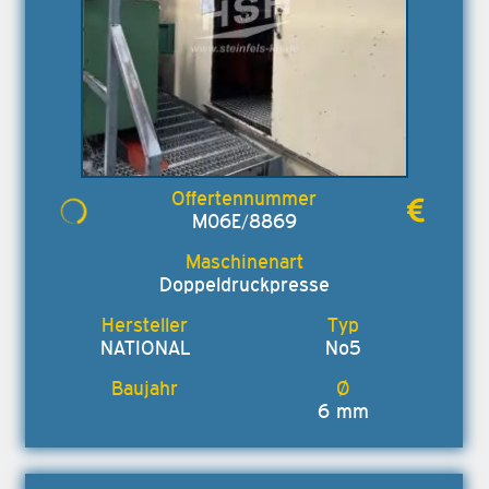
M06E/8869
Doppeldruckpresse
NATIONAL
No5
6 mm