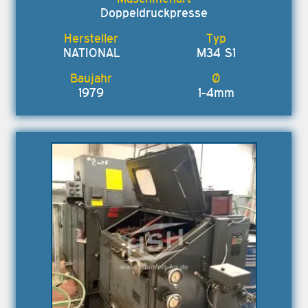
Doppeldruckpresse
NATIONAL
M34 S1
1979
1-4mm