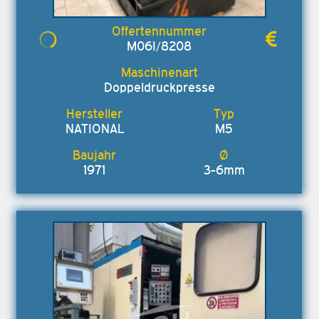
M06I/8208
Doppeldruckpresse
NATIONAL
M5
1971
3-6mm