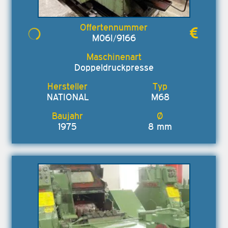
M06I/9166
Doppeldruckpresse
NATIONAL
M68
1975
8 mm