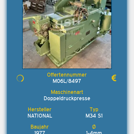
M06L/8497
Doppeldruckpresse
NATIONAL
M34 S1
1977
1-4mm