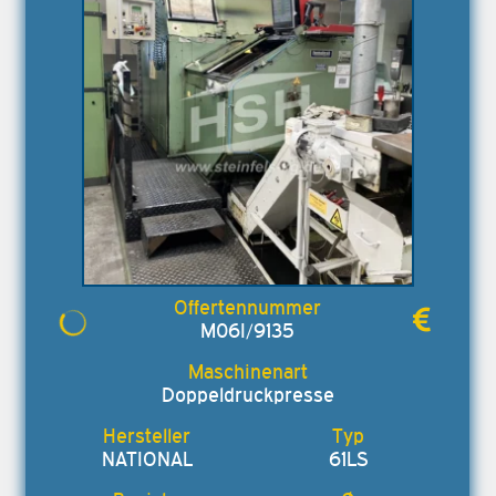
M06I/9135
Doppeldruckpresse
NATIONAL
61LS