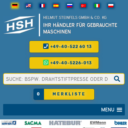
HELMUT STEINFELS GMBH & CO. KG
IHR HÄNDLER FÜR GEBRAUCHTE
MASCHINEN
+49-40-522 60 13
+49-40-5226-013
0
MERKLISTE
MENU