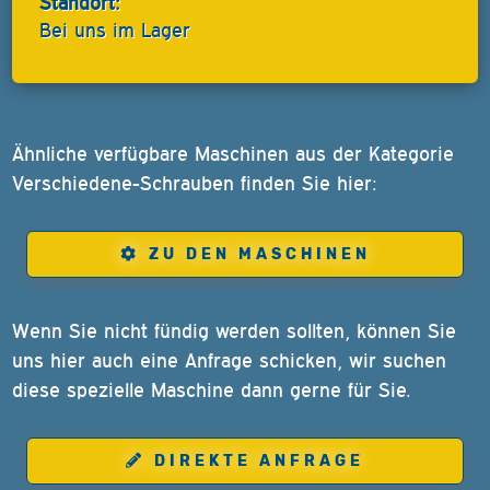
Standort:
Bei uns im Lager
Ähnliche verfügbare Maschinen aus der Kategorie
Verschiedene-Schrauben finden Sie hier:
ZU DEN MASCHINEN
Wenn Sie nicht fündig werden sollten, können Sie
uns hier auch eine Anfrage schicken, wir suchen
diese spezielle Maschine dann gerne für Sie.
DIREKTE ANFRAGE