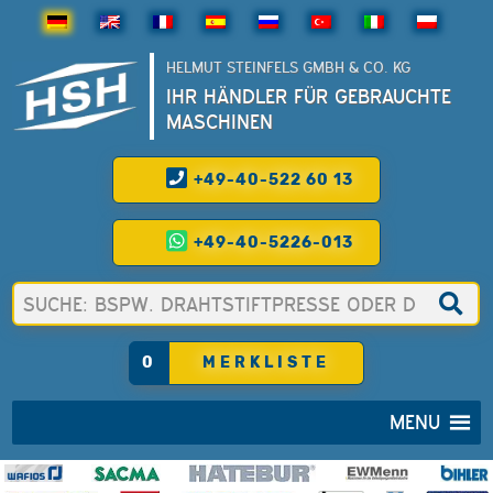
HELMUT STEINFELS GMBH & CO. KG
IHR HÄNDLER FÜR GEBRAUCHTE
MASCHINEN
+49-40-522 60 13
+49-40-5226-013
0
MERKLISTE
MENU