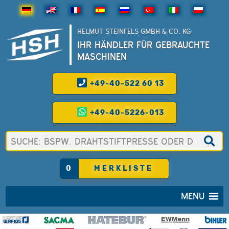
HELMUT STEINFELS GMBH & CO. KG
IHR HÄNDLER FÜR GEBRAUCHTE
MASCHINEN
+49-40-522 60 13
+49-40-5226-013
0
MERKLISTE
MENU