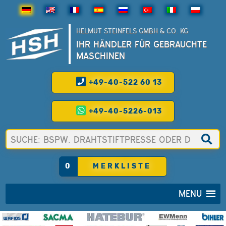
HELMUT STEINFELS GMBH & CO. KG
IHR HÄNDLER FÜR GEBRAUCHTE
MASCHINEN
+49-40-522 60 13
+49-40-5226-013
0
MERKLISTE
MENU