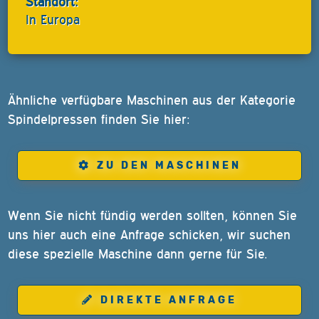
Standort:
In Europa
Ähnliche verfügbare Maschinen aus der Kategorie
Spindelpressen finden Sie hier:
ZU DEN MASCHINEN
Wenn Sie nicht fündig werden sollten, können Sie
uns hier auch eine Anfrage schicken, wir suchen
diese spezielle Maschine dann gerne für Sie.
DIREKTE ANFRAGE