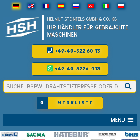
HELMUT STEINFELS GMBH & CO. KG
IHR HÄNDLER FÜR GEBRAUCHTE
MASCHINEN
+49-40-522 60 13
+49-40-5226-013
0
MERKLISTE
MENU