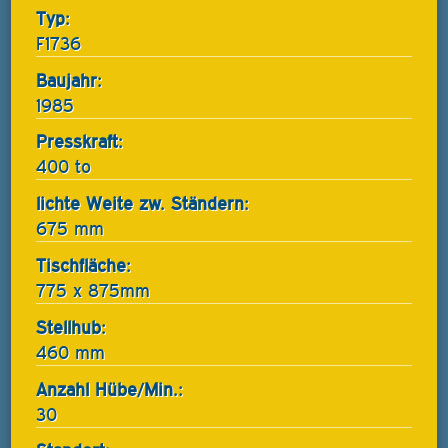
Typ:
F1736
Baujahr:
1985
Presskraft:
400 to
lichte Weite zw. Ständern:
675 mm
Tischfläche:
775 x 875mm
Stellhub:
460 mm
Anzahl Hübe/Min.:
30