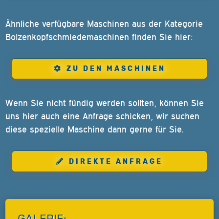
Ähnliche verfügbare Maschinen aus der Kategorie
Bolzenkopfschmiedemaschinen finden Sie hier:
ZU DEN MASCHINEN
Wenn Sie nicht fündig werden sollten, können Sie
uns hier auch eine Anfrage schicken, wir suchen
diese spezielle Maschine dann gerne für Sie.
DIREKTE ANFRAGE
GALERIE: