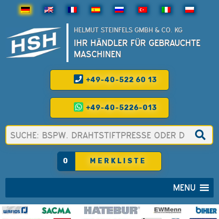
HELMUT STEINFELS GMBH & CO. KG
IHR HÄNDLER FÜR GEBRAUCHTE
MASCHINEN
+49-40-522 60 13
+49-40-5226-013
0
MERKLISTE
MENU