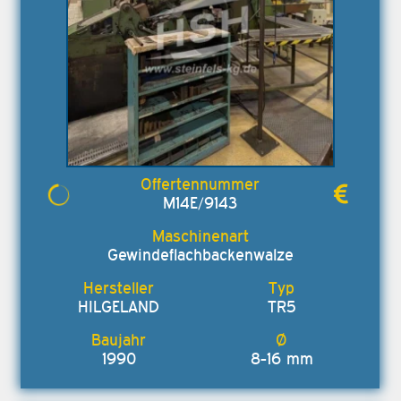
M14E/9143
Gewindeflachbackenwalze
HILGELAND
TR5
1990
8-16 mm