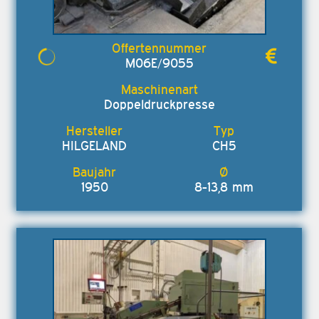
M06E/9055
Doppeldruckpresse
HILGELAND
CH5
1950
8-13,8 mm