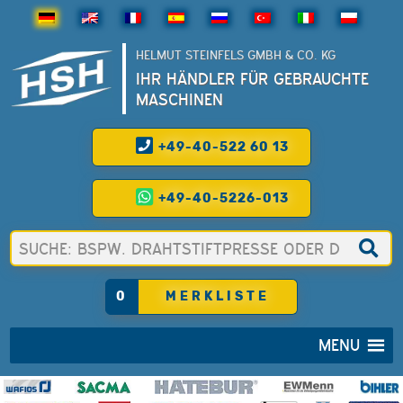
HELMUT STEINFELS GMBH & CO. KG
IHR HÄNDLER FÜR GEBRAUCHTE
MASCHINEN
+49-40-522 60 13
+49-40-5226-013
0
MERKLISTE
MENU