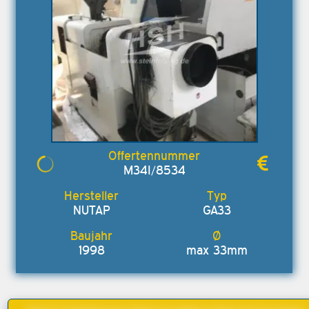
M34I/8534
NUTAP
GA33
1998
max 33mm