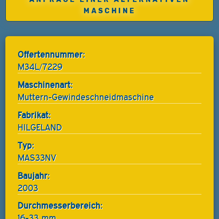
MASCHINE
Offertennummer:
M34L/7229
Maschinenart:
Muttern-Gewindeschneidmaschine
Fabrikat:
HILGELAND
Typ:
MAS33NV
Baujahr:
2003
Durchmesserbereich:
16-33 mm