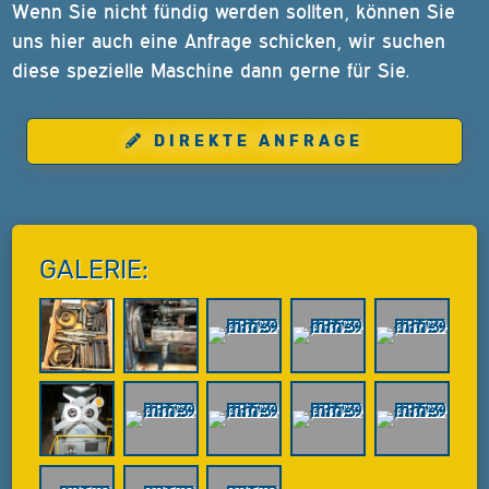
Wenn Sie nicht fündig werden sollten, können Sie
uns hier auch eine Anfrage schicken, wir suchen
diese spezielle Maschine dann gerne für Sie.
DIREKTE ANFRAGE
GALERIE: