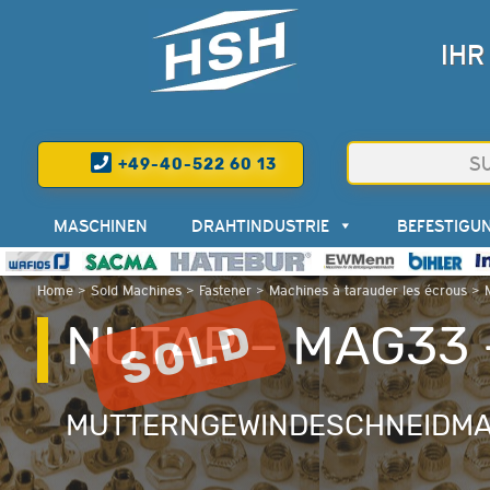
IHR
+49-40-522 60 13
MASCHINEN
DRAHTINDUSTRIE
BEFESTIGU
Home
>
Sold Machines
>
Fastener
>
Machines à tarauder les écrous
>
NUTAP – MAG33 
MUTTERNGEWINDESCHNEIDMA