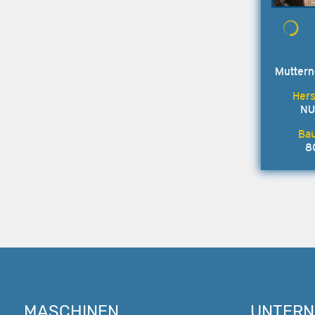
Mutter
NU
8
MASCHINEN
UNTER