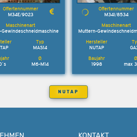
M34E/9023
M34I/8534
n-Gewindeschneidmaschine
Muttern-Gewindeschneidm
TAP
MAS14
NUTAP
GA
0´s
M6-M14
1998
max 
NUTAP
NEHMEN
KONTAKT