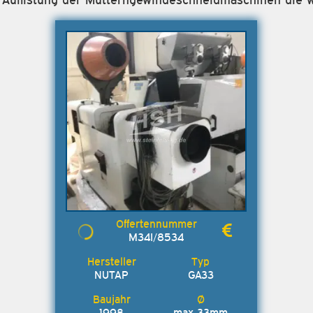
M34I/8534
NUTAP
GA33
1998
max 33mm