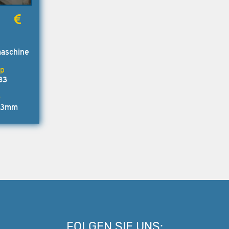
aschine
33
33mm
FOLGEN SIE UNS: