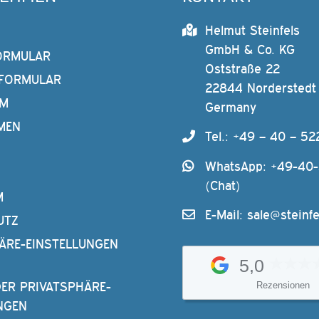
Helmut Steinfels
GmbH & Co. KG
ORMULAR
Oststraße 22
FORMULAR
22844 Norderstedt
AM
Germany
MEN
Tel.: +49 – 40 – 52
WhatsApp: +49-40
(Chat)
M
E-Mail:
sale@steinfe
UTZ
ÄRE-EINSTELLUNGEN
5,0
DER PRIVATSPHÄRE-
Rezensionen
NGEN