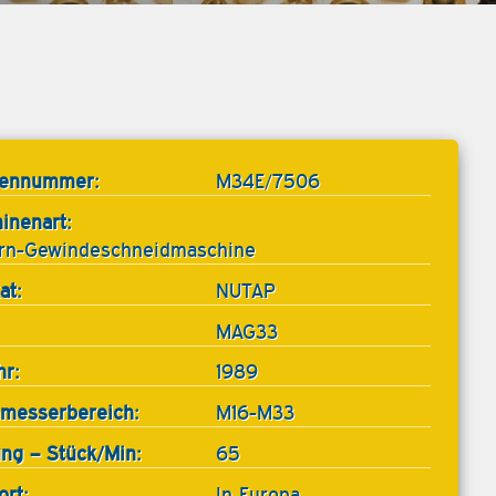
tennummer:
M34E/7506
inenart:
rn-Gewindeschneidmaschine
at:
NUTAP
MAG33
hr:
1989
messerbereich:
M16-M33
ung – Stück/Min:
65
ort:
In Europa