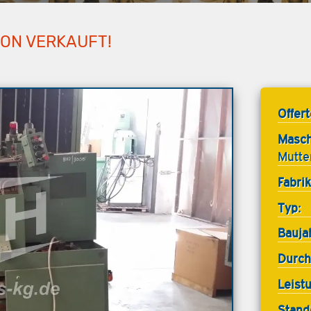
HON VERKAUFT!
Offer
Masch
Mutte
Fabrik
Typ:
Bauja
Durch
Leist
Stand