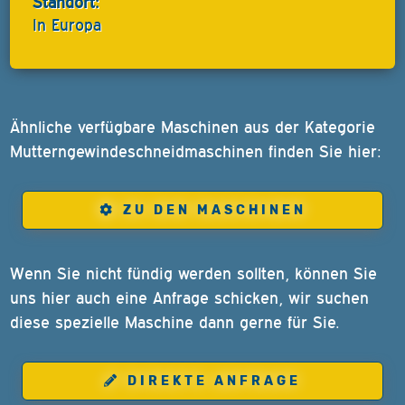
Standort:
In Europa
Ähnliche verfügbare Maschinen aus der Kategorie
Mutterngewindeschneidmaschinen finden Sie hier:
ZU DEN MASCHINEN
Wenn Sie nicht fündig werden sollten, können Sie
uns hier auch eine Anfrage schicken, wir suchen
diese spezielle Maschine dann gerne für Sie.
DIREKTE ANFRAGE