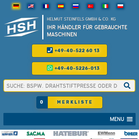
HELMUT STEINFELS GMBH & CO. KG
IHR HÄNDLER FÜR GEBRAUCHTE
MASCHINEN
+49-40-522 60 13
+49-40-5226-013
0
MERKLISTE
MENU