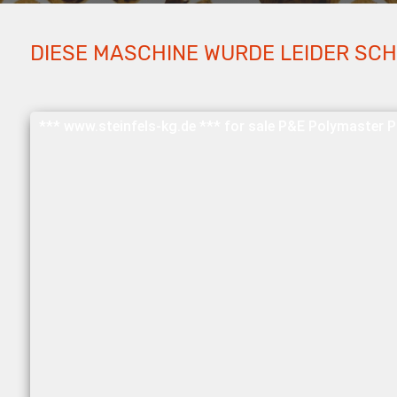
DIESE MASCHINE WURDE LEIDER SC
*** www.steinfels-kg.de *** for sale P&E Polymaster