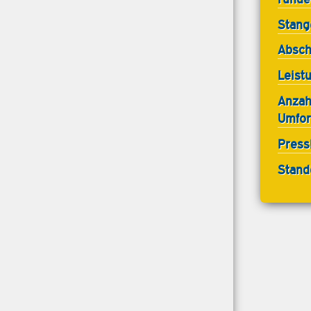
Stang
Absch
Leist
Anzah
Umfor
Pressk
Stand