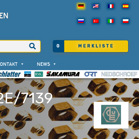
EN
0
MERKLISTE
KONTAKT
NEWS
2E/7139