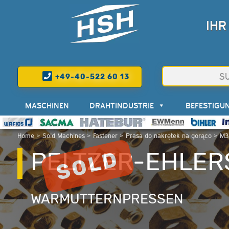
IHR
+49-40-522 60 13
MASCHINEN
DRAHTINDUSTRIE
BEFESTIGU
Home
>
Sold Machines
>
Fastener
>
Prasa do nakrętek na gorąco
>
M3
PELTZER-EHLERS
WARMUTTERNPRESSEN