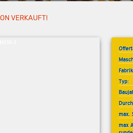
HON VERKAUFT!
 PM250-3
Offer
Masch
Fabrik
Typ:
Bauja
Durch
max. 
max 
runde