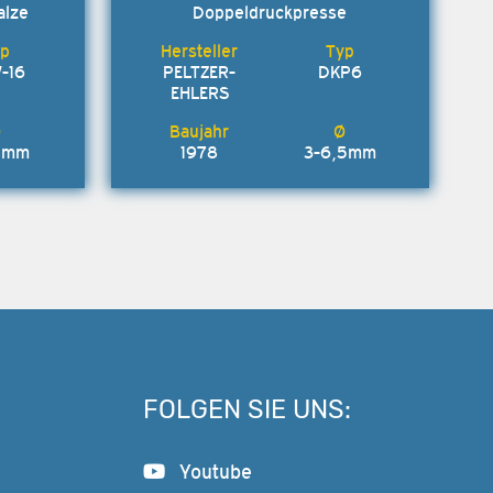
alze
Doppeldruckpresse
-16
PELTZER-
DKP6
EHLERS
6 mm
1978
3-6,5mm
FOLGEN SIE UNS:
Youtube