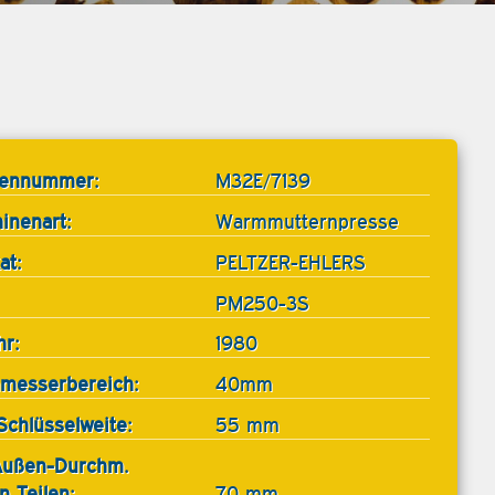
tennummer:
M32E/7139
inenart:
Warmmutternpresse
at:
PELTZER-EHLERS
PM250-3S
hr:
1980
messerbereich:
40mm
Schlüsselweite:
55 mm
Außen-Durchm.
n Teilen:
70 mm