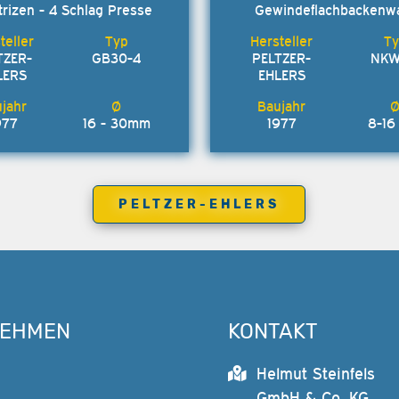
trizen - 4 Schlag Presse
Gewindeflachbackenw
TZER-
GB30-4
PELTZER-
NKW
LERS
EHLERS
977
16 - 30mm
1977
8-1
PELTZER-EHLERS
NEHMEN
KONTAKT
Helmut Steinfels
GmbH & Co. KG