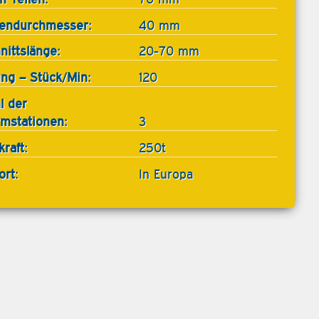
endurchmesser:
40 mm
nittslänge:
20-70 mm
ung – Stück/Min:
120
l der
mstationen:
3
raft:
250t
ort:
In Europa