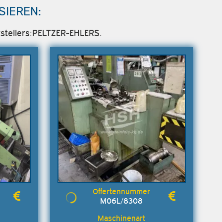
SIEREN:
rstellers:PELTZER-EHLERS.
M06L/8308