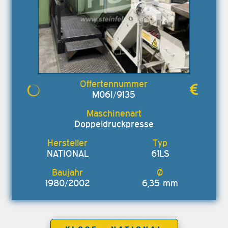
M06I/9135
Doppeldruckpresse
NATIONAL
61LS
1980/2002
6,35 mm