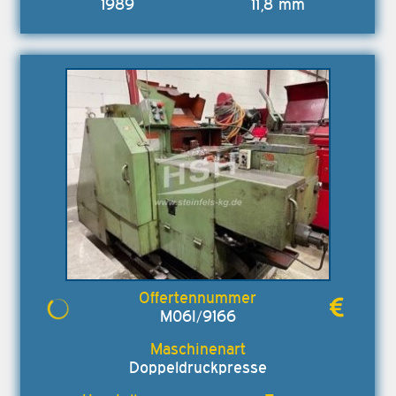
1989
11,8 mm
M06I/9166
Doppeldruckpresse