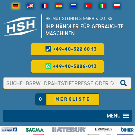
HELMUT STEINFELS GMBH & CO. KG
IHR HÄNDLER FÜR GEBRAUCHTE
MASCHINEN
+49-40-522 60 13
+49-40-5226-013
0
MERKLISTE
MENU