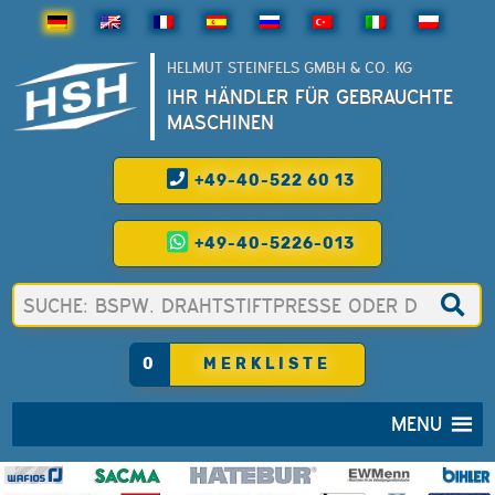
HELMUT STEINFELS GMBH & CO. KG
IHR HÄNDLER FÜR GEBRAUCHTE
MASCHINEN
+49-40-522 60 13
+49-40-5226-013
0
MERKLISTE
MENU