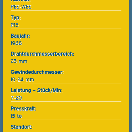
PEE-WEE
Typ:
P15
Baujahr:
1968
Drahtdurchmesserbereich:
25 mm
Gewindedurchmesser:
10-24 mm
Leistung – Stück/Min:
7-20
Presskraft:
15 to
Standort: