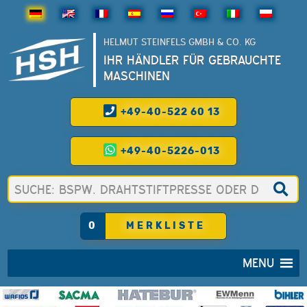
HELMUT STEINFELS GMBH & CO. KG
IHR HÄNDLER FÜR GEBRAUCHTE
MASCHINEN
+49-40-522 60 13
+49-40-5226-013
0
MERKLISTE
MENU