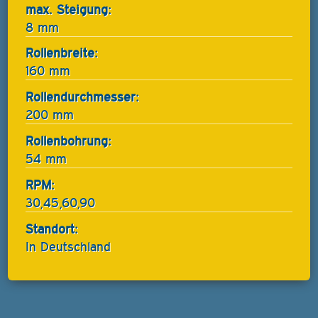
max. Steigung:
8 mm
Rollenbreite:
160 mm
Rollendurchmesser:
200 mm
Rollenbohrung:
54 mm
RPM:
30,45,60,90
Standort:
In Deutschland