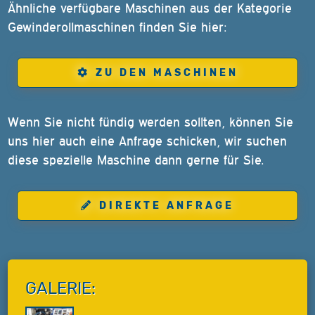
Ähnliche verfügbare Maschinen aus der Kategorie
Gewinderollmaschinen finden Sie hier:
ZU DEN MASCHINEN
Wenn Sie nicht fündig werden sollten, können Sie
uns hier auch eine Anfrage schicken, wir suchen
diese spezielle Maschine dann gerne für Sie.
DIREKTE ANFRAGE
GALERIE: