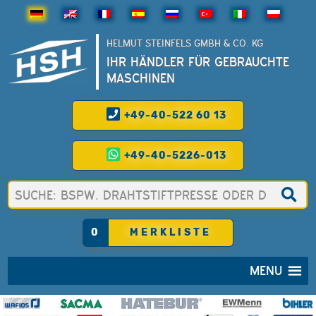
HELMUT STEINFELS GMBH & CO. KG
IHR HÄNDLER FÜR GEBRAUCHTE
MASCHINEN
+49-40-522 60 13
+49-40-5226-013
0
MERKLISTE
MENU