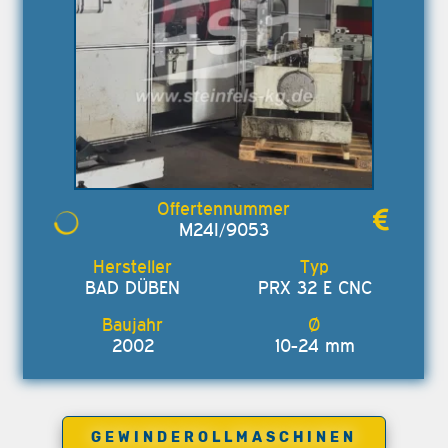
M24I/9053
BAD DÜBEN
PRX 32 E CNC
2002
10-24 mm
GEWINDEROLLMASCHINEN