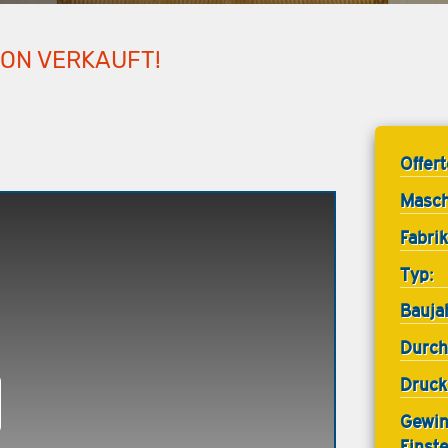
HON VERKAUFT!
Offer
Masch
Fabrik
Typ:
Bauja
Durch
Druck
Gewin
Einst