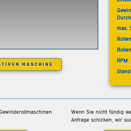
Gewin
Durch
max. 
Rollen
Rolle
RPM:
ATIVEN MASCHINE
Stand
 Gewinderollmaschinen
Wenn Sie nicht fündig we
Anfrage schicken, wir su