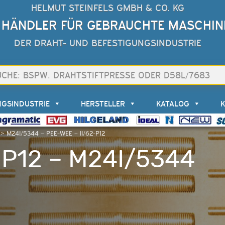
HELMUT STEINFELS GMBH & CO. KG
 HÄNDLER FÜR GEBRAUCHTE MASCHIN
DER DRAHT- UND BEFESTIGUNGSINDUSTRIE
NGSINDUSTRIE
HERSTELLER
KATALOG
>
M24I/5344 – PEE-WEE – II/62-P12
-P12 – M24I/5344