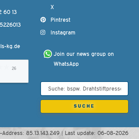
X
2 60 13
Pintrest
-5226013
Instagram
ls-kg.de
Join our news group on 
WhatsApp
26
-Address: 85.13.143.249 |
Last update: 06-08-2026