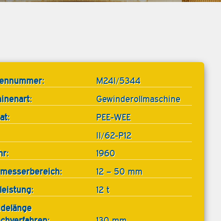
tennummer:
M24I/5344
inenart:
Gewinderollmaschine
at:
PEE-WEE
II/62-P12
hr:
1960
messerbereich:
12 – 50 mm
leistung:
12 t
delänge
echverfahren:
130 mm