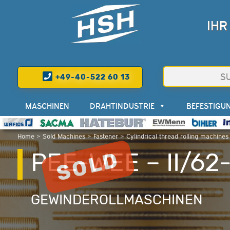
IHR
+49-40-522 60 13
MASCHINEN
DRAHTINDUSTRIE
BEFESTIGU
Home
>
Sold Machines
>
Fastener
>
Cylindrical thread rolling machines
PEE-WEE – II/62
GEWINDEROLLMASCHINEN