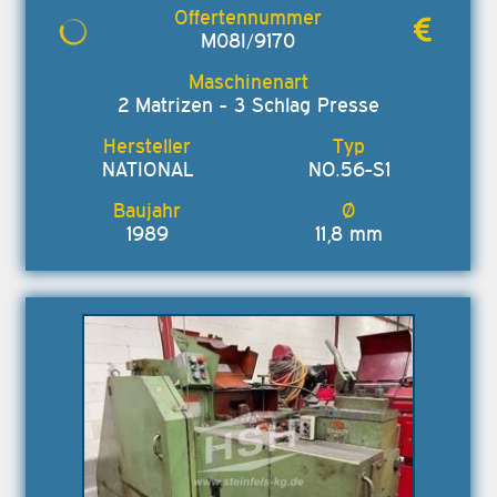
M08I/9170
2 Matrizen - 3 Schlag Presse
NATIONAL
NO.56-S1
1989
11,8 mm