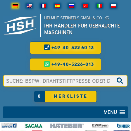
HELMUT STEINFELS GMBH & CO. KG
IHR HÄNDLER FÜR GEBRAUCHTE
MASCHINEN
+49-40-522 60 13
+49-40-5226-013
0
MERKLISTE
MENU