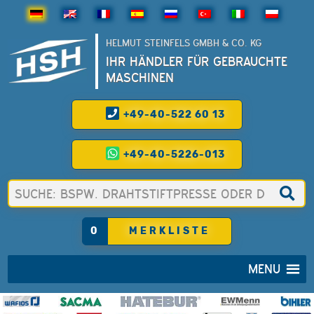
HELMUT STEINFELS GMBH & CO. KG
IHR HÄNDLER FÜR GEBRAUCHTE
MASCHINEN
+49-40-522 60 13
+49-40-5226-013
0
MERKLISTE
MENU