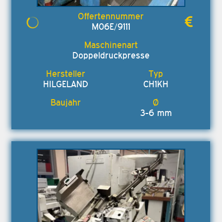
M06E/9111
Doppeldruckpresse
HILGELAND
CH1KH
3-6 mm