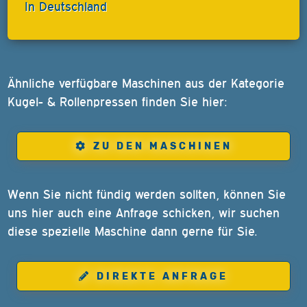
In Deutschland
Ähnliche verfügbare Maschinen aus der Kategorie
Kugel- & Rollenpressen finden Sie hier:
ZU DEN MASCHINEN
Wenn Sie nicht fündig werden sollten, können Sie
uns hier auch eine Anfrage schicken, wir suchen
diese spezielle Maschine dann gerne für Sie.
DIREKTE ANFRAGE