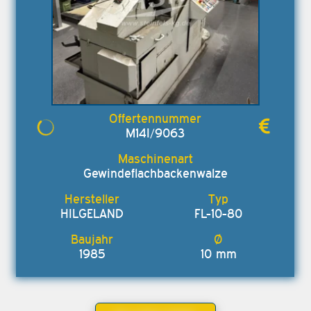
M14I/9063
Gewindeflachbackenwalze
HILGELAND
FL-10-80
1985
10 mm